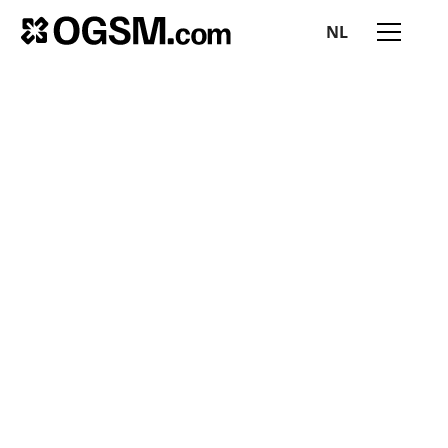
NL
Alles inzichten
MEES RUIJGROK
July 17, 2025
|
3 min