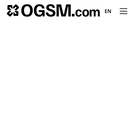
EN
All insights